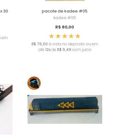
x 30
pacote de kadee #05
kadee
#05
R$ 80,00
u em
s
R$ 76,00
à vista no deposito ou em
até
12x
de
R$ 9,49
com juros