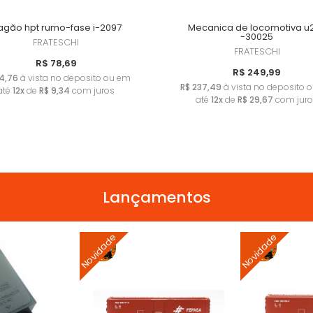
agão hpt rumo-fase i-2097
Mecanica de locomotiva u
-30025
FRATESCHI
FRATESCHI
R$ 78,69
R$ 249,99
4,76
à vista no deposito ou em
R$ 237,49
à vista no deposito 
até
12x
de
R$ 9,34
com juros
até
12x
de
R$ 29,67
com jur
Lançamentos
Novidade
Novidade