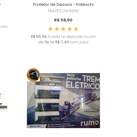
0
Protetor de Desvios - frateschi
FRATESCHI
5000
R$ 58,90
u em
s
R$ 55,96
à vista no deposito ou em
até
11x
de
R$ 7,40
com juros