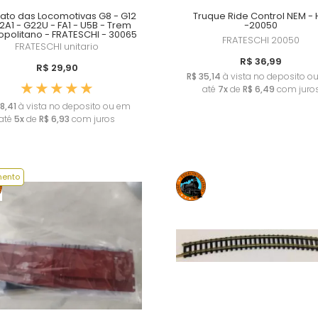
ato das Locomotivas G8 - G12
Truque Ride Control NEM -
12A1 - G22U - FA1 - U5B - Trem
-20050
opolitano - FRATESCHI - 30065
FRATESCHI
20050
FRATESCHI
unitario
R$ 36,99
R$ 29,90
R$ 35,14
à vista no deposito o
até
7x
de
R$ 6,49
com juro
8,41
à vista no deposito ou em
até
5x
de
R$ 6,93
com juros
ento