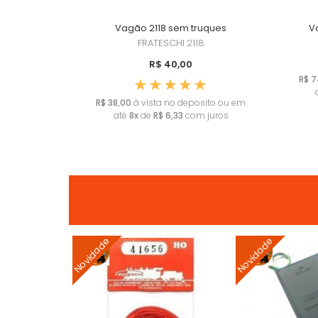
Vagão 2118 sem truques
V
FRATESCHI
2118
R$ 40,00
R$ 7
R$ 38,00
à vista no deposito ou em
até
8x
de
R$ 6,33
com juros
Novidade
Novidade