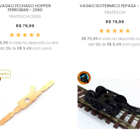
VAGAO FECHADO HOPPER
VAGAO ISOTERMICO FEPASA -
FERROBAN - 2060
FRATESCHI
FRATESCHI
2060
R$ 79,99
R$ 79,99
R$ 75,99
à vista no deposito 
5,99
à vista no deposito ou em
até
12x
de
R$ 9,49
com juro
até
12x
de
R$ 9,49
com juros
ento