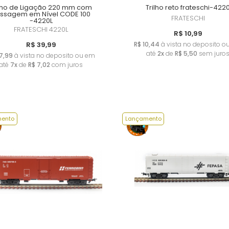
ilho de Ligação 220 mm com
Trilho reto frateschi-422
ssagem em Nível CODE 100
FRATESCHI
-4220L
FRATESCHI
4220L
R$ 10,99
R$ 39,99
R$ 10,44
à vista no deposito o
até
2x
de
R$ 5,50
sem juro
7,99
à vista no deposito ou em
até
7x
de
R$ 7,02
com juros
ento
Lançamento