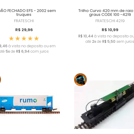
ÃO FECHADO EFS - 2002 sem
Trilho Curvo 420 mm de raio 
truques
graus CODE 100 -4219
FRATESCHI
FRATESCHI
4219
R$ 29,96
R$ 10,99
R$ 10,44
à vista no deposito o
até
2x
de
R$ 5,50
sem juro
8,46
à vista no deposito ou em
até
5x
de
R$ 6,94
com juros