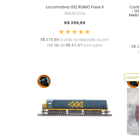
Locomotiva G12 RUMO Fase II
Cont
- G
FRATESCHI
Metr
R$ 399,99
R$ 379,99
à vista no deposito ou em
até
12x
de
R$ 47,47
com juros
R$ 2
Lançam