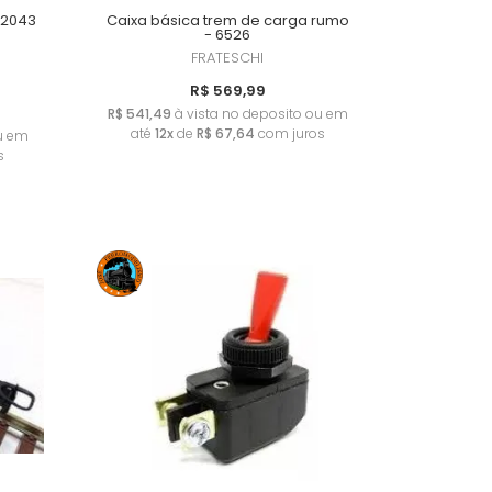
 2043
Caixa básica trem de carga rumo
- 6526
FRATESCHI
R$ 569,99
R$ 541,49
à vista no deposito ou em
até
12x
de
R$ 67,64
com juros
ou em
s