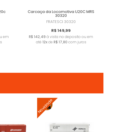
20c
Carcaça da Locomotiva U20C MRS
30320
FRATESCI
30320
R$ 149,99
ou em
R$ 142,49
à vista no deposito ou em
os
até
12x
de
R$ 17,80
com juros
Novidade