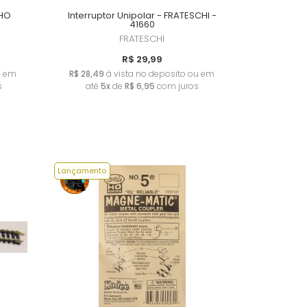
 HO
Interruptor Unipolar - FRATESCHI -
41660
FRATESCHI
R$ 29,99
u em
R$ 28,49
à vista no deposito ou em
s
até
5x
de
R$ 6,95
com juros
Lançamento