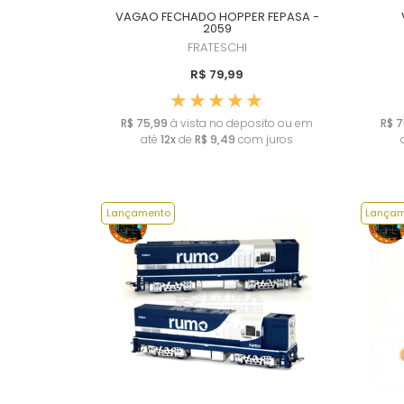
VAGAO FECHADO HOPPER FEPASA -
2059
FRATESCHI
R$ 79,99
R$ 75,99
à vista no deposito ou em
R$ 7
até
12x
de
R$ 9,49
com juros
Lançamento
Lançam