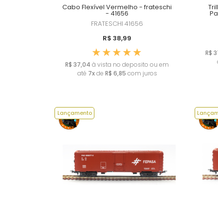
Cabo Flexível Vermelho - frateschi
Tr
- 41656
Pa
FRATESCHI
41656
R$ 38,99
R$ 3
R$ 37,04
à vista no deposito ou em
até
7x
de
R$ 6,85
com juros
Lançamento
Lançam