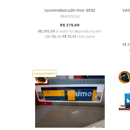
Locomotiva u20-mrs-3032
VAG
FRATESCHI
R$ 279,99
R$ 265,99
à vista no deposito ou em
até
12x
de
R$ 33,23
com juros
R$ 2
Lançamento