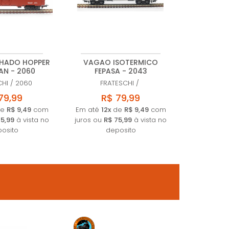
HADO HOPPER
VAGAO ISOTERMICO
AN - 2060
FEPASA - 2043
CHI
/
2060
FRATESCHI
/
79,99
R$ 79,99
e
R$ 9,49
com
Em até
12x
de
R$ 9,49
com
75,99
à vista no
juros ou
R$ 75,99
à vista no
osito
deposito