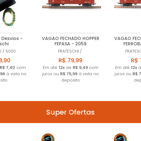
 Desvios -
VAGAO FECHADO HOPPER
VAGAO FEC
schi
FEPASA - 2059
FERROB
I
/
5000
FRATESCHI
/
FRATES
8,90
R$ 79,99
R$ 
R$ 7,40
com
Em até
12x
de
R$ 9,49
com
Em até
12x
d
,96
à vista no
juros ou
R$ 75,99
à vista no
juros ou
R$ 
sito
deposito
dep
Super Ofertas