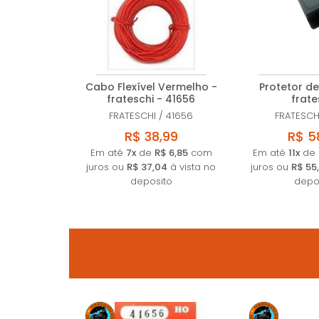
Cabo Flexível Vermelho -
Protetor de
frateschi - 41656
frate
FRATESCHI
/
41656
FRATESCH
R$ 38,99
R$ 5
Em até
7x
de
R$ 6,85
com
Em até
11x
de
juros ou
R$ 37,04
à vista no
juros ou
R$ 55
deposito
depo