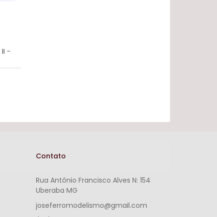
I -
Contato
Rua Antônio Francisco Alves N: 154
Uberaba MG
joseferromodelismo@gmail.com