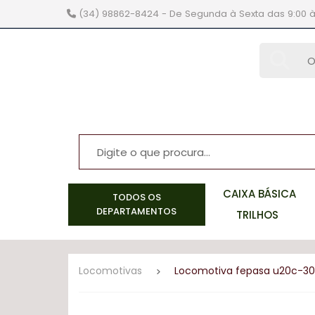
(34) 98862-8424
- De Segunda à Sexta das 9:00 à
brinquedos
e hobbys
CAIXA BÁSICA
TODOS OS
DEPARTAMENTOS
TRILHOS
Locomotivas
Locomotiva fepasa u20c-3