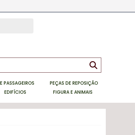
meu carrinho
Faça seu Login
0
Item
ou Cadastre-se
E PASSAGEIROS
PEÇAS DE REPOSIÇÃO
EDIFÍCIOS
FIGURA E ANIMAIS