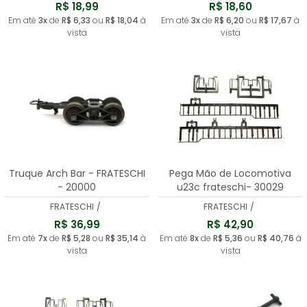
R$ 18,99
R$ 18,60
Em até
3x
de
R$ 6,33
ou
R$ 18,04
à
Em até
3x
de
R$ 6,20
ou
R$ 17,67
à
vista
vista
Truque Arch Bar - FRATESCHI
Pega Mão de Locomotiva
- 20000
u23c frateschi- 30029
FRATESCHI
/
FRATESCHI
/
R$ 36,99
R$ 42,90
Em até
7x
de
R$ 5,28
ou
R$ 35,14
à
Em até
8x
de
R$ 5,36
ou
R$ 40,76
à
vista
vista