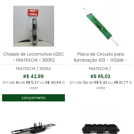
Chassis de Locomotiva U20C
Placa de Circuito para
- FRATESCHI - 30052
Iluminação G12 - G12A1A -
G22U - G22CU - U5B -
FRATESCHI
/
30052
FRATESCHI
/
FRATESCHI - 30061
R$ 42,99
R$ 65,02
Em até
8x
de
R$ 5,37
ou
R$ 40,84
à
Em até
12x
de
R$ 5,42
ou
R$ 61,77
à
vista
vista
Lançamento