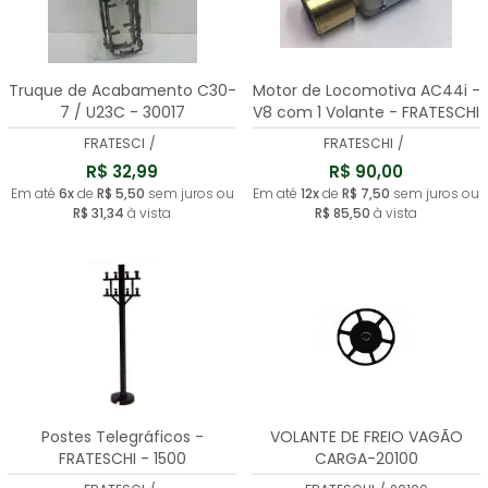
Truque de Acabamento C30-
Motor de Locomotiva AC44i -
7 / U23C - 30017
V8 com 1 Volante - FRATESCHI
- 30080
FRATESCI
/
FRATESCHI
/
R$ 32,99
R$ 90,00
Em até
6x
de
R$ 5,50
sem juros ou
Em até
12x
de
R$ 7,50
sem juros ou
R$ 31,34
à vista
R$ 85,50
à vista
Postes Telegráficos -
VOLANTE DE FREIO VAGÃO
FRATESCHI - 1500
CARGA-20100