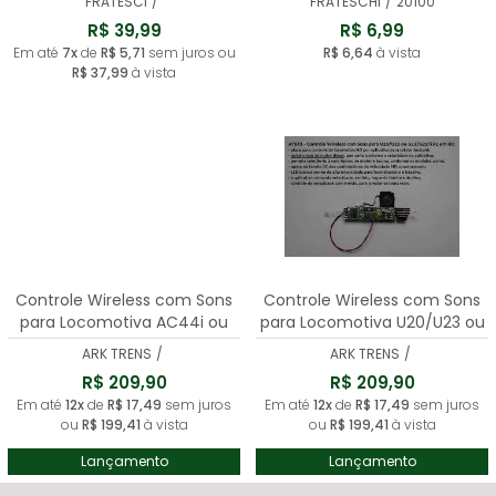
FRATESCI
/
FRATESCHI
/
20100
R$ 39,99
R$ 6,99
Em até
7x
de
R$ 5,71
sem juros ou
R$ 6,64
à vista
R$ 37,99
à vista
Controle Wireless com Sons
Controle Wireless com Sons
para Locomotiva AC44i ou
para Locomotiva U20/U23 ou
C30 - ARK TRENS - ATBT4
G12/G22/FA1 - ARK TRENS -
ARK TRENS
/
ARK TRENS
/
ATBT3
R$ 209,90
R$ 209,90
Em até
12x
de
R$ 17,49
sem juros
Em até
12x
de
R$ 17,49
sem juros
ou
R$ 199,41
à vista
ou
R$ 199,41
à vista
Lançamento
Lançamento