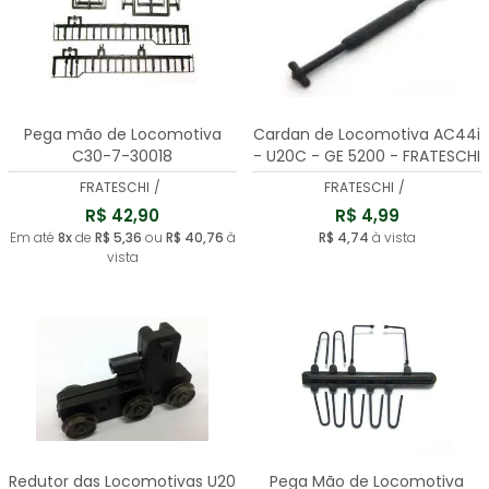
Pega mão de Locomotiva
Cardan de Locomotiva AC44i
C30-7-30018
- U20C - GE 5200 - FRATESCHI
- 30068
FRATESCHI
/
FRATESCHI
/
R$ 42,90
R$ 4,99
Em até
8x
de
R$ 5,36
ou
R$ 40,76
à
R$ 4,74
à vista
vista
Redutor das Locomotivas U20
Pega Mão de Locomotiva