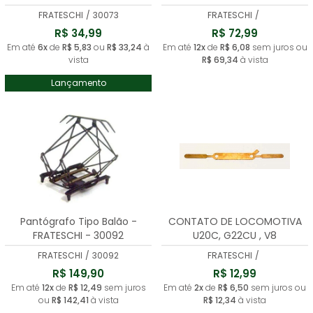
Trem Metropolitano -30051
FRATESCHI
/
30073
FRATESCHI
/
R$ 34,99
R$ 72,99
Em até
6x
de
R$ 5,83
ou
R$ 33,24
à
Em até
12x
de
R$ 6,08
sem juros ou
vista
R$ 69,34
à vista
Lançamento
Pantógrafo Tipo Balão -
CONTATO DE LOCOMOTIVA
FRATESCHI - 30092
U20C, G22CU , V8
,AC44(UNIT)
FRATESCHI
/
30092
FRATESCHI
/
R$ 149,90
R$ 12,99
Em até
12x
de
R$ 12,49
sem juros
Em até
2x
de
R$ 6,50
sem juros ou
ou
R$ 142,41
à vista
R$ 12,34
à vista