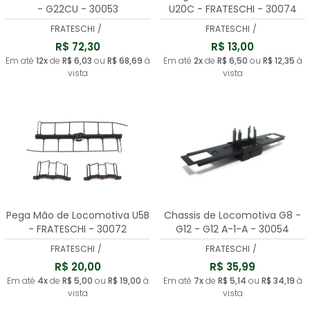
- G22CU - 30053
U20C - FRATESCHI - 30074
FRATESCHI
/
FRATESCHI
/
R$ 72,30
R$ 13,00
Em até
12x
de
R$ 6,03
ou
R$ 68,69
à
Em até
2x
de
R$ 6,50
ou
R$ 12,35
à
vista
vista
Pega Mão de Locomotiva U5B
Chassis de Locomotiva G8 -
- FRATESCHI - 30072
G12 - G12 A-1-A - 30054
FRATESCHI
/
FRATESCHI
/
R$ 20,00
R$ 35,99
Em até
4x
de
R$ 5,00
ou
R$ 19,00
à
Em até
7x
de
R$ 5,14
ou
R$ 34,19
à
vista
vista