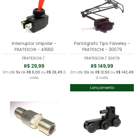
Interruptor Unipolar -
Pantógrafo Tipo Faiveley -
FRATESCHI - 41660
FRATESCHI - 30079
FRATESCHI
/
FRATESCHI
/
30079
R$ 29,99
R$ 149,99
Em até
5x
de
R$ 6,00
ou
R$ 28,49
à
Em até
12x
de
R$ 12,50
ou
R$ 142,49
vista
à vista
Lançamento