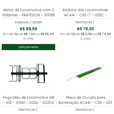
Motor de Locomotiva com 2
Redutor das Locomotivas
Volantes - FRATESCHI - 30085
AC44i - C30-7 - U23C -
FRATESCHI - 30011
frateschi
/
30085
FRATESCHI
/
R$ 89,99
R$ 78,90
Em até
12x
de
R$ 7,50
ou
R$ 85,49
Em até
12x
de
R$ 6,58
ou
R$ 74,96
à vista
à vista
Lançamento
Pega Mão de Locomotiva G8
Placa de Circuito para
- G12 - G12A1 - G22U - G22CU
Iluminação AC44i - C30 - U23
- FRATESCHI - 30071
- U20 - FA1 - GE 5200 -
FRATESCHI
/
FRATESCHI
/
FRATESCHI - 30062