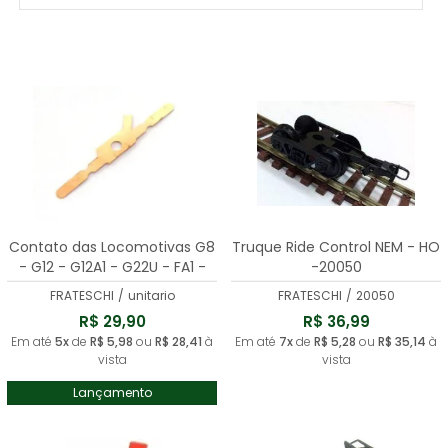
MAIS VENDIDOS
MENOR PREÇO
MAIOR PREÇO
A - Z
Contato das Locomotivas G8
Truque Ride Control NEM - HO
- G12 - G12A1 - G22U - FA1 -
-20050
U5B - Trem Metropolitano -
FRATESCHI
/
unitario
FRATESCHI
/
20050
FRATESCHI - 30065
R$ 29,90
R$ 36,99
Em até
5x
de
R$ 5,98
ou
R$ 28,41
à
Em até
7x
de
R$ 5,28
ou
R$ 35,14
à
vista
vista
Lançamento