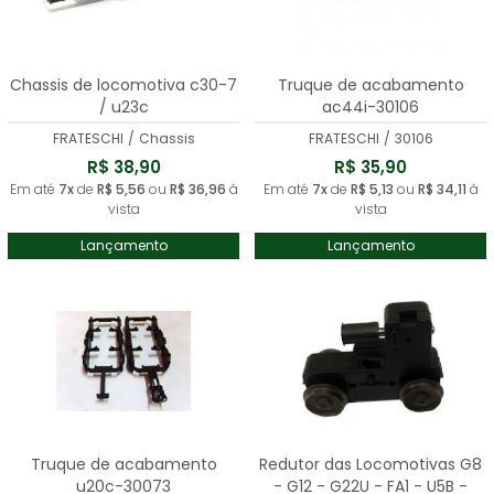
Chassis de locomotiva c30-7
Truque de acabamento
/ u23c
ac44i-30106
FRATESCHI
/
Chassis
FRATESCHI
/
30106
R$ 38,90
R$ 35,90
Em até
7x
de
R$ 5,56
ou
R$ 36,96
à
Em até
7x
de
R$ 5,13
ou
R$ 34,11
à
vista
vista
Lançamento
Lançamento
Truque de acabamento
Redutor das Locomotivas G8
u20c-30073
- G12 - G22U - FA1 - U5B -