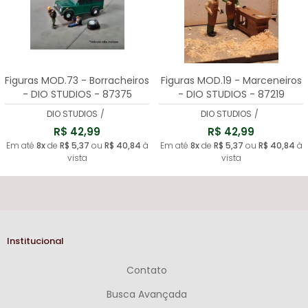
Figuras MOD.73 - Borracheiros
Figuras MOD.19 - Marceneiros
- DIO STUDIOS - 87375
- DIO STUDIOS - 87219
DIO STUDIOS
/
DIO STUDIOS
/
R$ 42,99
R$ 42,99
Em até
8x
de
R$ 5,37
ou
R$ 40,84
à
Em até
8x
de
R$ 5,37
ou
R$ 40,84
à
vista
vista
Institucional
Contato
Busca Avançada