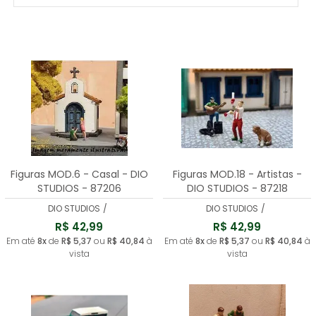
MAIS VENDIDOS
MENOR PREÇO
MAIOR PREÇO
A - Z
Figuras MOD.6 - Casal - DIO
Figuras MOD.18 - Artistas -
STUDIOS - 87206
DIO STUDIOS - 87218
DIO STUDIOS
/
DIO STUDIOS
/
R$ 42,99
R$ 42,99
Em até
8x
de
R$ 5,37
ou
R$ 40,84
à
Em até
8x
de
R$ 5,37
ou
R$ 40,84
à
vista
vista