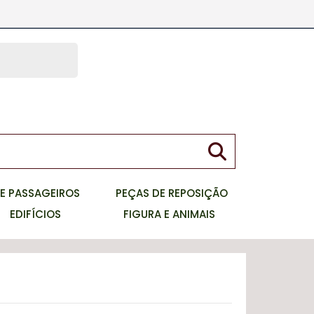
meu carrinho
Faça seu Login
0
Item
ou Cadastre-se
E PASSAGEIROS
PEÇAS DE REPOSIÇÃO
EDIFÍCIOS
FIGURA E ANIMAIS