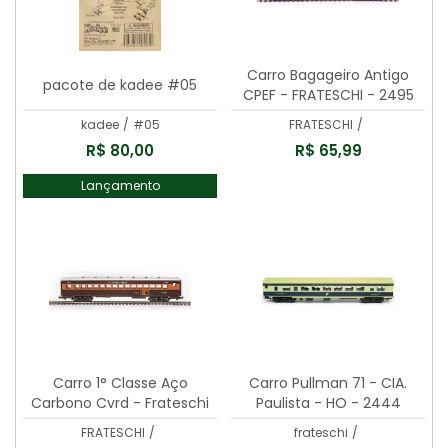
Carro Bagageiro Antigo
pacote de kadee #05
CPEF - FRATESCHI - 2495
kadee
/
#05
FRATESCHI
/
R$ 80,00
R$ 65,99
Lançamento
Carro 1° Classe Aço
Carro Pullman 71 - CIA.
Carbono Cvrd - Frateschi
Paulista - HO - 2444
-2486
FRATESCHI
/
frateschi
/