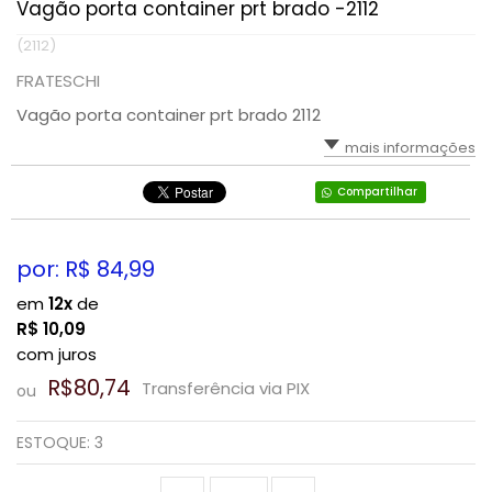
Vagão porta container prt brado -2112
(2112)
FRATESCHI
Vagão porta container prt brado 2112
mais informações
Compartilhar
por: R$
84,99
em
12x
de
R$
10,09
com juros
R$80,74
Transferência via PIX
ou
ESTOQUE:
3