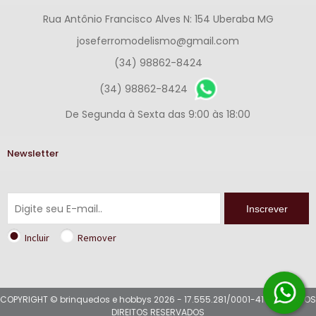
Rua Antônio Francisco Alves N: 154 Uberaba MG
joseferromodelismo@gmail.com
(34) 98862-8424
(34) 98862-8424
De Segunda à Sexta das 9:00 às 18:00
Newsletter
Inscrever
Incluir
Remover
COPYRIGHT © brinquedos e hobbys 2026 - 17.555.281/0001-41 - TODOS OS
DIREITOS RESERVADOS