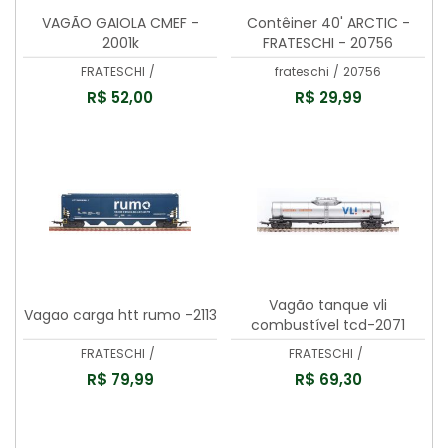
VAGÃO GAIOLA CMEF -
Contêiner 40' ARCTIC -
2001k
FRATESCHI - 20756
FRATESCHI
/
frateschi
/
20756
R$ 52,00
R$ 29,99
Vagão tanque vli
Vagao carga htt rumo -2113
combustível tcd-2071
FRATESCHI
/
FRATESCHI
/
R$ 79,99
R$ 69,30