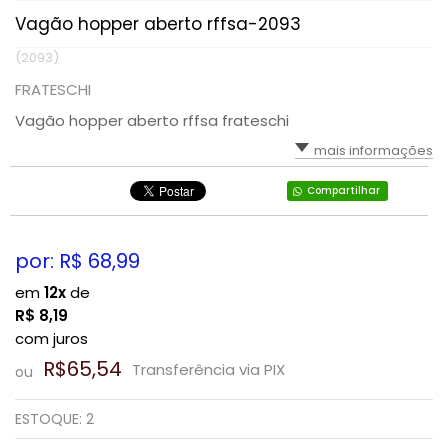
Vagão hopper aberto rffsa-2093
(2093)
FRATESCHI
Vagão hopper aberto rffsa frateschi
mais informações
Compartilhar
por: R$
68,99
em
12x
de
R$
8,19
com juros
R$65,54
Transferência via PIX
ou
ESTOQUE:
2