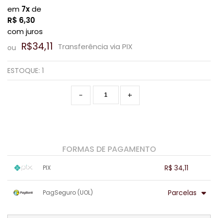
em
7x
de
R$
6,30
com juros
R$34,11
Transferência via PIX
ou
ESTOQUE:
1
-
+
FORMAS DE PAGAMENTO
R$ 34,11
PIX
1x sem juros de R$ 34,11
.
.
.
.
Parcelas
PagSeguro (UOL)
.
.
.
.
.
.
.
1x sem juros de R$ 35,90
6x com juros de R$ 7,14