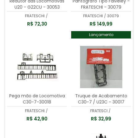
Redutor das Locomotivas
Pantógrafo Tipo Faiveley -
U20 - G22CU - 30053
FRATESCHI - 30079
FRATESCHI
/
FRATESCHI
/
30079
R$ 72,30
R$ 149,99
Lançamento
Pega mão de Locomotiva
Truque de Acabamento
C30-7-30018
C30-7 / U23C - 30017
FRATESCHI
/
FRATESCI
/
R$ 42,90
R$ 32,99