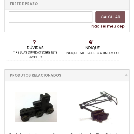
2x sem juros de R$ 17,95
7x com juros de R$ 6,30
FRETE E PRAZO
3x com juros de R$ 13,07
.
.
CALCULAR
4x com juros de R$ 10,10
.
5x com juros de R$ 8,32
.
Não sei meu cep
.
DÚVIDAS
INDIQUE
TIRE SUAS DÚVIDAS SOBRE ESTE
INDIQUE ESTE PRODUTO A UM AMIGO
PRODUTO
PRODUTOS RELACIONADOS