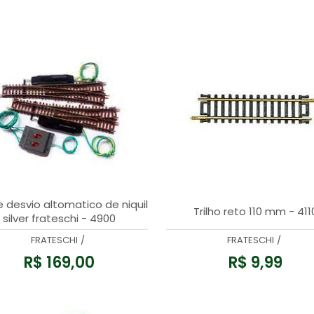
e desvio altomatico de niquil
Trilho reto 110 mm - 411
silver frateschi - 4900
FRATESCHI
/
FRATESCHI
/
R$ 169,00
R$ 9,99