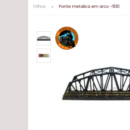
Trilhos
Ponte metalica em arco -1510