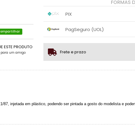
FORMAS 
PIX
1x sem juros de R$ 53,19
.
.
.
.
PagSeguro (UOL)
.
.
ompartilhar
1x sem juros de R$ 55,99
UE ESTE PRODUTO
2x sem juros de R$ 28,00
Frete e prazo
e para um amigo
3x com juros de R$ 20,39
4x com juros de R$ 15,75
/87, injetada em plástico, podendo ser pintada a gosto do modelista e pod