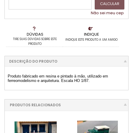
CALCULAR
4x com juros de R$ 12,09
.
.
5x com juros de R$ 9,96
Não sei meu cep
.
.
DÚVIDAS
INDIQUE
TIRE SUAS DÚVIDAS SOBRE ESTE
INDIQUE ESTE PRODUTO A UM AMIGO
PRODUTO
DESCRIÇÃO DO PRODUTO
Produto fabricado em resina e pintado à mão, utilizado em
ferreomodelismo e arquitetura. Escala HO 1/87.
PRODUTOS RELACIONADOS