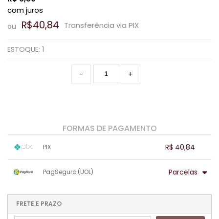
com juros
R$40,84
Transferência via PIX
ou
ESTOQUE:
1
-
+
FORMAS DE PAGAMENTO
R$ 40,84
PIX
1x sem juros de R$ 40,84
.
.
.
.
Parcelas
PagSeguro (UOL)
.
.
.
.
.
.
.
1x sem juros de R$ 42,99
6x com juros de R$ 8,55
2x sem juros de R$ 21,50
7x com juros de R$ 7,55
FRETE E PRAZO
3x com juros de R$ 15,65
8x com juros de R$ 6,80