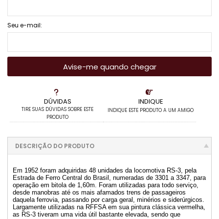
Seu e-mail:
Avise-me quando chegar
DÚVIDAS
INDIQUE
TIRE SUAS DÚVIDAS SOBRE ESTE
INDIQUE ESTE PRODUTO A UM AMIGO
PRODUTO
DESCRIÇÃO DO PRODUTO
Em 1952 foram adquiridas 48 unidades da locomotiva RS-3, pela
Estrada de Ferro Central do Brasil, numeradas de 3301 a 3347, para
operação em bitola de 1,60m. Foram utilizadas para todo serviço,
desde manobras até os mais afamados trens de passageiros
daquela ferrovia, passando por carga geral, minérios e siderúrgicos.
Largamente utilizadas na RFFSA em sua pintura clássica vermelha,
as RS-3 tiveram uma vida útil bastante elevada, sendo que