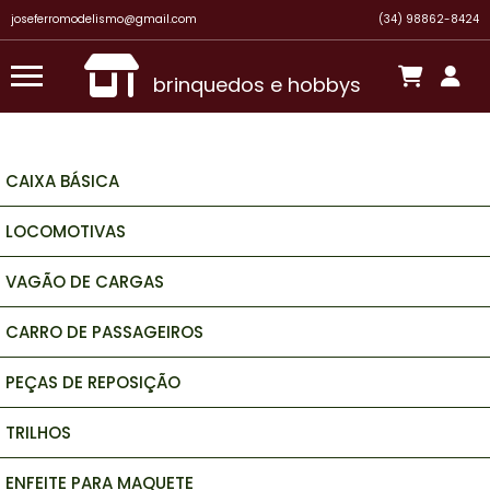
Eduardo R.
acabou de comprar!
joseferromodelismo@gmail.com
(34) 98862-8424
VAGAO FECHADO HOPPER FERROBAN - 2060
Há 1 hora
brinquedos e hobbys
CAIXA BÁSICA
LOCOMOTIVAS
VAGÃO DE CARGAS
CARRO DE PASSAGEIROS
PEÇAS DE REPOSIÇÃO
TRILHOS
ENFEITE PARA MAQUETE