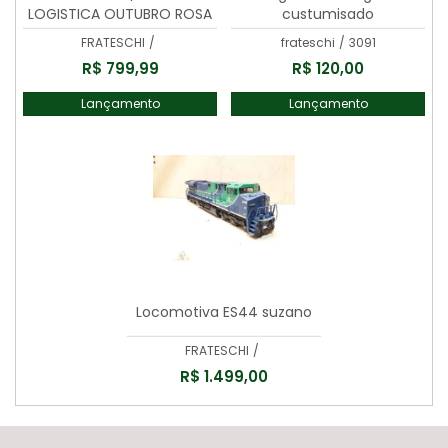
LOGISTICA OUTUBRO ROSA
custumisado
(CAB/NO.9265
FRATESCHI
/
frateschi
/
3091
R$ 799,99
R$ 120,00
Lançamento
Lançamento
Locomotiva ES44 suzano
FRATESCHI
/
R$ 1.499,00