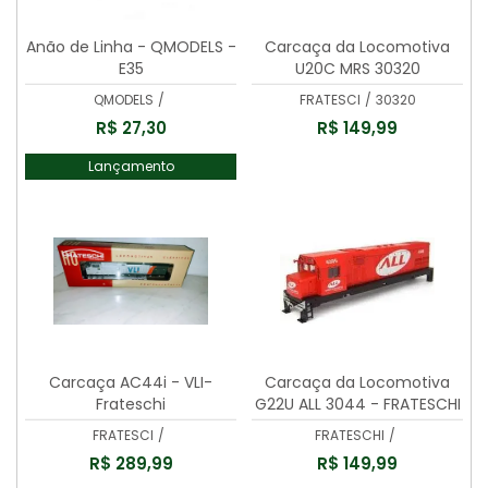
Anão de Linha - QMODELS -
Carcaça da Locomotiva
E35
U20C MRS 30320
QMODELS
/
FRATESCI
/
30320
R$ 27,30
R$ 149,99
Lançamento
Carcaça AC44i - VLI-
Carcaça da Locomotiva
Frateschi
G22U ALL 3044 - FRATESCHI
- 30440
FRATESCI
/
FRATESCHI
/
R$ 289,99
R$ 149,99