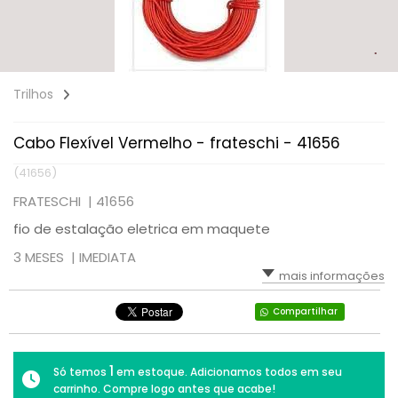
Trilhos
Cabo Flexível Vermelho - frateschi - 41656
(41656)
FRATESCHI |
41656
fio de estalação eletrica em maquete
3 MESES |
IMEDIATA
mais informações
Compartilhar
1
Só temos
em estoque. Adicionamos todos em seu
carrinho. Compre logo antes que acabe!